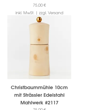
Preis
75,00 €
inkl. MwSt.
|
zzgl. Versand
Christbaummühle 10cm
mit Strässler Edelstahl
Mahlwerk #2117
Preis
75,00 €