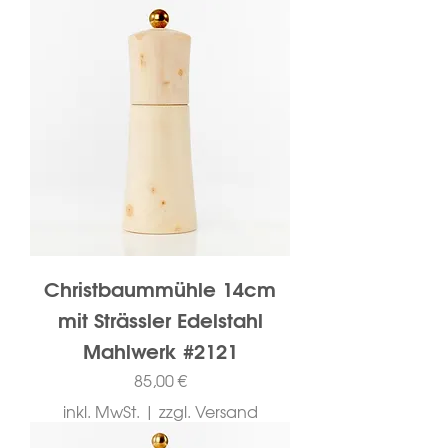
Christbaummühle 14cm
mit Strässler Edelstahl
Mahlwerk #2121
Preis
85,00 €
inkl. MwSt.
|
zzgl. Versand