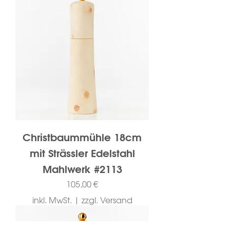
Christbaummühle 18cm
mit Strässler Edelstahl
Mahlwerk #2113
Preis
105,00 €
inkl. MwSt.
|
zzgl. Versand