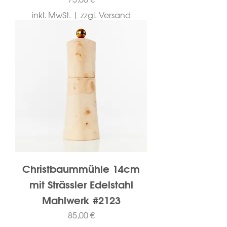
inkl. MwSt.
|
zzgl. Versand
Christbaummühle 14cm
mit Strässler Edelstahl
Mahlwerk #2123
Preis
85,00 €