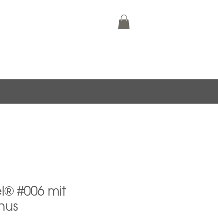
el® #006 mit
nus