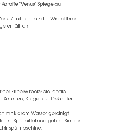
t Karaffe "Venus" Spiegelau
nus" mit einem ZirbelWirbel Ihrer
age erhältlich.
st der ZirbelWirbel® die ideale
n Karaffen, Krüge und Dekanter.
ch mit klarem Wasser gereinigt
 keine Spülmittel und geben Sie den
schirrspülmaschine.