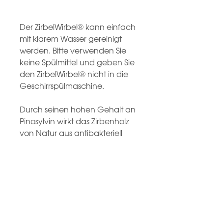
Der ZirbelWirbel® kann einfach
mit klarem Wasser gereinigt
werden. Bitte verwenden Sie
keine Spülmittel und geben Sie
den ZirbelWirbel® nicht in die
Geschirrspülmaschine.
Durch seinen hohen Gehalt an
Pinosylvin wirkt das Zirbenholz
von Natur aus antibakteriell
und antimikrobiell und hält
Fruchtfliegen fern.
Jeder ZirbelWirbel® wird von
Hand gefertigt und ist daher
ein Unikat. Für die Produktion
verwenden wir nur Zirbenholz