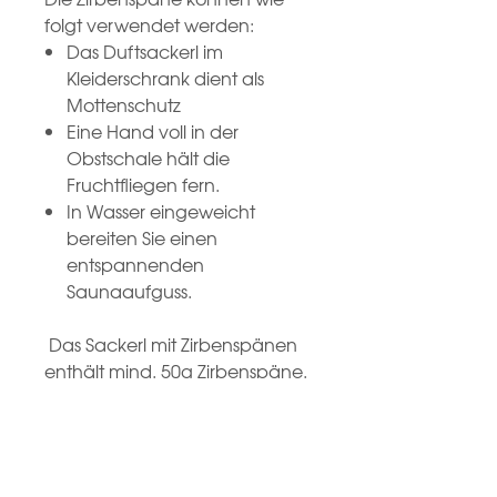
folgt verwendet werden:
Das Duftsackerl im
Kleiderschrank dient als
Mottenschutz
Eine Hand voll in der
Obstschale hält die
Fruchtfliegen fern.
In Wasser eingeweicht
bereiten Sie einen
entspannenden
Saunaaufguss.
Das Sackerl mit Zirbenspänen
enthält mind. 50g Zirbenspäne.
Größere Mengen liefern wir
gern auf Anfrage.